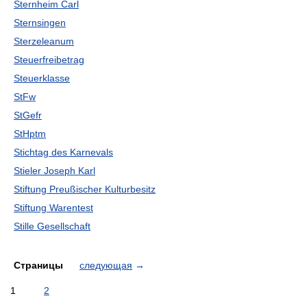
Sternheim Carl
Sternsingen
Sterzeleanum
Steuerfreibetrag
Steuerklasse
StFw
StGefr
StHptm
Stichtag des Karnevals
Stieler Joseph Karl
Stiftung Preußischer Kulturbesitz
Stiftung Warentest
Stille Gesellschaft
Страницы
следующая
→
1
2